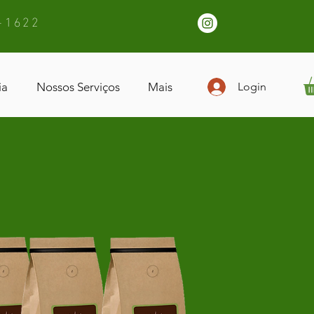
-1622
ia
Nossos Serviços
Mais
Login