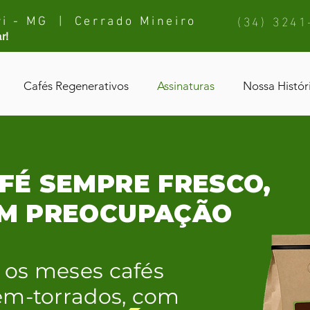
(34) 3241
i - MG | Cerrado Mineiro
r!
Cafés Regenerativos
Assinaturas
Nossa Histór
FÉ SEMPRE FRESCO,
M PREOCUPAÇÃO
 os meses cafés
cém-torrados, com