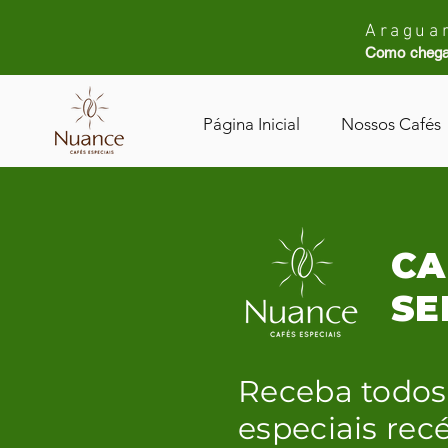
Araguar
Como chega
Página Inicial
Nossos Cafés
CA
SE
Receba todos
especiais re