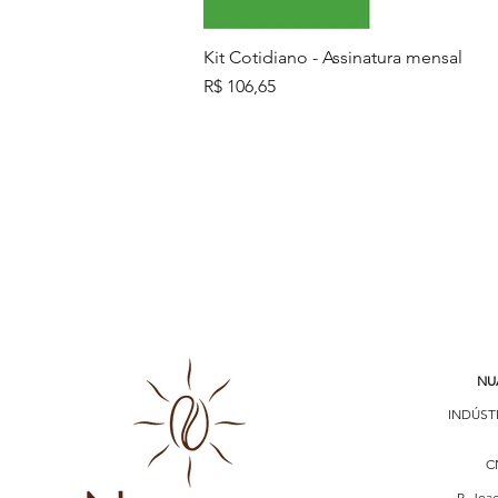
Kit Cotidiano - Assinatura mensal
Preço
R$ 106,65
NU
INDÚST
CN
R. Joa