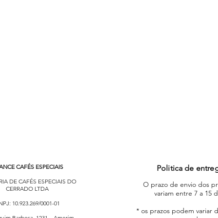
Visualização rápida
ANCE CAFÉS ESPECIAIS
Politica de entre
RIA DE CAFÉS ESPECIAIS DO
O prazo de envio dos p
CERRADO LTDA
variam entre 7 a 15 d
PJ: 10.923.269/0001-01
* os prazos podem variar 
quim Barbosa, 1231 – Amorim