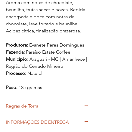
Aroma com notas de chocolate,
baunilha, frutas secas e nozes. Bebida
encorpada e doce com notas de
chocolate, leve frutado e baunilha.
Acidez cítrica, finalização prazerosa.
Produtora:
Evanete Peres Domingues
Fazenda:
Paraíso Estate Coffee
Município:
Araguari - MG | Amanhece |
Região do Cerrado Mineiro
Processo:
Natural
Peso:
125 gramas
Regras de Torra
O Nuance Cafés Especiais não mantém
INFORMAÇÕES DE ENTREGA
estoque de cafés torrados. Para garantir a
qualidade dos nossos produtos nós