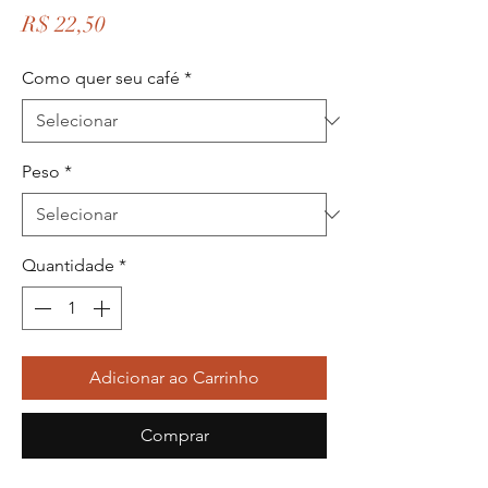
Preço
R$ 22,50
Como quer seu café
*
Peso
*
Quantidade
*
Adicionar ao Carrinho
Comprar