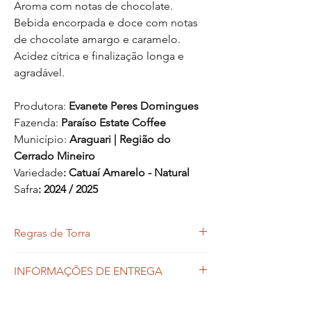
Aroma com notas de chocolate.
Bebida encorpada e doce com notas
de chocolate amargo e caramelo.
Acidez cítrica e finalização longa e
agradável.
Produtora:
Evanete Peres Domingues
Fazenda:
Paraíso Estate Coffee
Município:
Araguari | Região do
Cerrado Mineiro
Variedade
: Catuaí Amarelo - Natural
Safra
: 2024 / 2025
Regras de Torra
O Nuance Cafés Especiais não mantém
INFORMAÇÕES DE ENTREGA
estoque de cafés torrados. Para garantir a
qualidade dos nossos produtos nós
O prazo de envio dos produtos variam entre
torramos os cafés de acordo com a