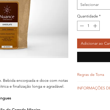
Selecionar
Quantidade
*
Adicionar ao Car
Regras de Torra
e. Bebida encorpada e doce com notas
O Nuance Cafés Esp
rica e finalização longa e agradável.
INFORMAÇÕES D
cafés torrados. Para 
produtos nós torram
O prazo de envio dos
ingues
demanda.
* os prazos podem v
gião do Cerrado Mineiro