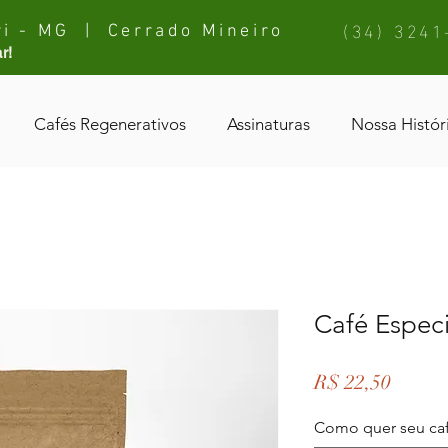
(34) 3241
i - MG | Cerrado Mineiro
r!
Cafés Regenerativos
Assinaturas
Nossa Histór
Café Espe
Preço
R$ 22,50
Como quer seu ca