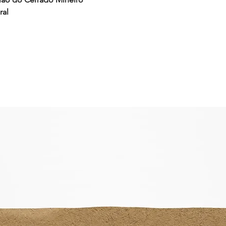
do cliente, tipo do 
ral
pelos fornecedores de