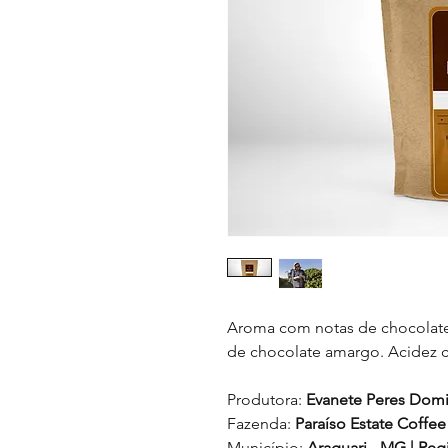
Aroma com notas de chocolat
de chocolate amargo. Acidez cít
Produtora:
Evanete Peres Dom
Fazenda:
Paraíso Estate Coffee
Município:
Araguari - MG | Re