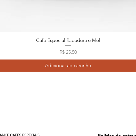
Visualização rápida
Café Especial Rapadura e Mel
Preço
R$ 25,50
Adicionar ao carrinho
ANCE CAFÉS ESPECIAIS
Politica de entre