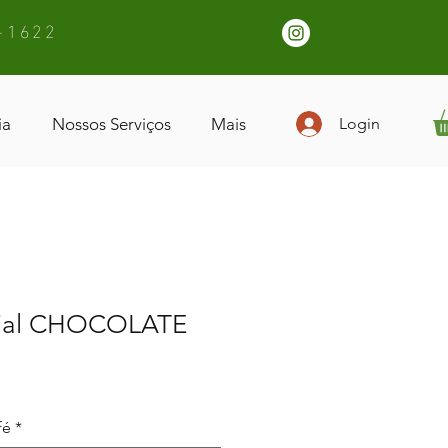
-1622
ia
Nossos Serviços
Mais
Login
cial CHOCOLATE
fé
*